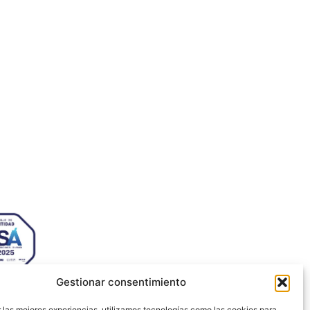
sabel la Católica, 6 Edificio
s Ecosystem Lab 50009 –
za (SPAIN)
 72 64
jezaragoza.com
Gestionar consentimiento
 las mejores experiencias, utilizamos tecnologías como las cookies para