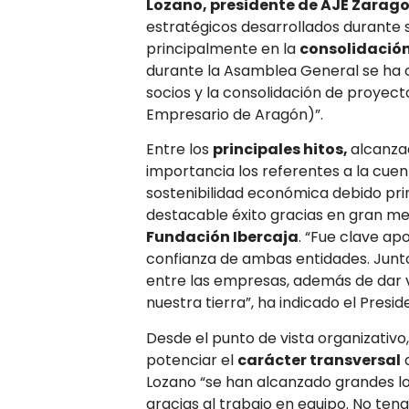
Lozano, presidente de AJE Zarag
estratégicos desarrollados durante s
principalmente en la
consolidació
durante la Asamblea General se ha c
socios y la consolidación de proye
Empresario de Aragón)”.
Entre los
principales hitos,
alcanza
importancia los referentes a la cuen
sostenibilidad económica debido prin
destacable éxito gracias en gran me
Fundación Ibercaja
. “Fue clave ap
confianza de ambas entidades. Junto
entre las empresas, además de dar v
nuestra tierra”, ha indicado el Presid
Desde el punto de vista organizativo
potenciar el
carácter transversal
d
Lozano “se han alcanzado grandes lo
gracias al trabajo en equipo. No ten