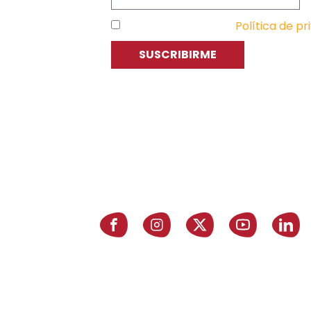
He leído y acepto la
Política de pr
SUSCRIBIRME
C
P
E
Asociación de Jóvenes Empresarios
de Zaragoza (AJE Zaragoza)
A