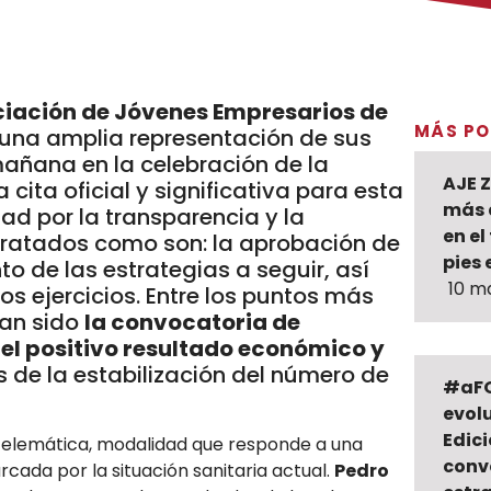
iación de Jóvenes Empresarios de
MÁS PO
una amplia representación de sus
mañana en la celebración de la
AJE 
cita oficial y significativa para esta
más 
ad por la transparencia y la
en el
tratados como son: la aprobación de
pies 
to de las estrategias a seguir, así
10 m
os ejercicios. Entre los puntos más
han sido
la convocatoria de
 el positivo resultado económico y
 de la estabilización del número de
#aFO
evolu
Edic
 telemática, modalidad que responde a una
conv
ada por la situación sanitaria actual.
Pedro