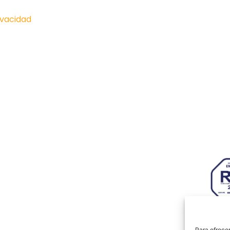
ivacidad
Paseo I
onócenos
Actualidad
Hiberu
Zarago
royectos
Hazte socio
633 26
mpresas
Contacto
info@a
genda
AJE Aragón
Aviso legal
|
Política de privacidad
|
Política de cookies
Para ofrecer