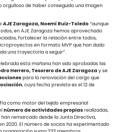
nto orgulloso de haber conseguido una imagen
de
AJE Zaragoza, Noemí Ruiz-Toledo
“aunque
ra todos, en AJE Zaragoza hemos aprovechado
ados, fortalecer la relación entre todos,
microproyectos en formato MVP que han dado
a una trayectoria a seguir”.
elebrada esta mañana han sido aprobadas las
dro Herrero, Tesorero de AJE Zaragoza
y se
ecciones
para la renovación del cargo que
sociación
, cuya fecha prevista es el 12 de
sofía como motor del tejido empresarial
el
número de actividades propias
realizadas,
 han remarcado desde la Junta Directiva,
 en 2020. El número de socios ha experimentado
 la organización suma 233 miembros.