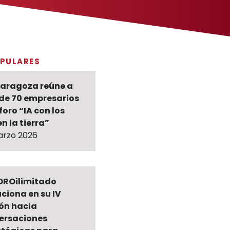
PULARES
Zaragoza reúne a
de 70 empresarios
 foro “IA con los
en la tierra”
arzo 2026
ROilimitado
ciona en su IV
ión hacia
ersaciones