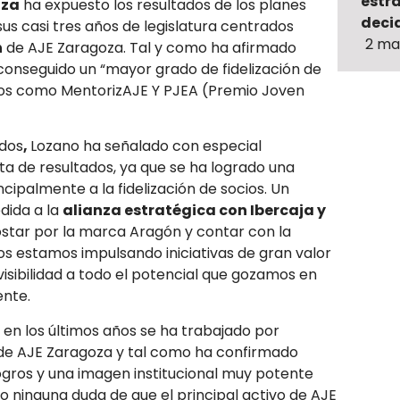
estr
oza
ha expuesto los resultados de los planes
decid
us casi tres años de legislatura centrados
2 ma
n
de AJE Zaragoza. Tal y como ha afirmado
onseguido un “mayor grado de fidelización de
ctos como MentorizAJE Y PJEA (Premio Joven
dos
,
Lozano ha señalado con especial
ta de resultados, ya que se ha logrado una
cipalmente a la fidelización de socios. Un
dida a la
alianza estratégica con Ibercaja y
ostar por la marca Aragón y contar con la
s estamos impulsando iniciativas de gran valor
isibilidad a todo el potencial que gozamos en
ente.
, en los últimos años se ha trabajado por
e AJE Zaragoza y tal como ha confirmado
gros y una imagen institucional muy potente
go ninguna duda de que el principal activo de AJE