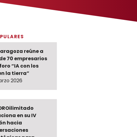
PULARES
Zaragoza reúne a
de 70 empresarios
 foro “IA con los
en la tierra”
arzo 2026
ROilimitado
ciona en su IV
ión hacia
ersaciones