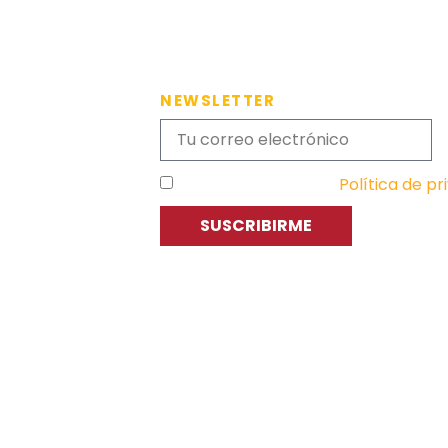
NEWSLETTER
He leído y acepto la
Política de pr
SUSCRIBIRME
C
P
E
Asociación de Jóvenes Empresarios
de Zaragoza (AJE Zaragoza)
A