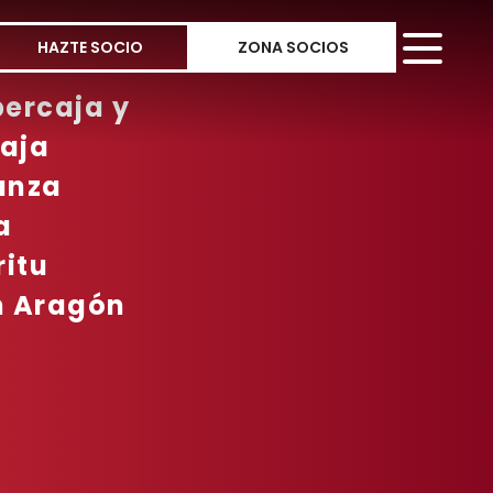
HAZTE SOCIO
ZONA SOCIOS
bercaja y
caja
anza
a
ritu
n Aragón