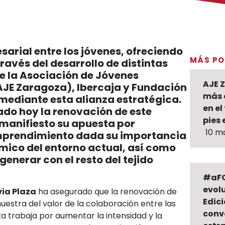
arial entre los jóvenes, ofreciendo
MÁS PO
ravés del desarrollo de distintas
que la Asociación de Jóvenes
AJE 
JE Zaragoza), Ibercaja y Fundación
más 
mediante esta alianza estratégica.
en el
ado hoy la renovación de este
pies 
 manifiesto su apuesta por
10 m
emprendimiento dada su importancia
mico del entorno actual, así como
generar con el resto del tejido
#aFO
evolu
via Plaza
ha asegurado que la renovación de
Edic
uestra del valor de la colaboración entre las
conv
za trabaja por aumentar la intensidad y la