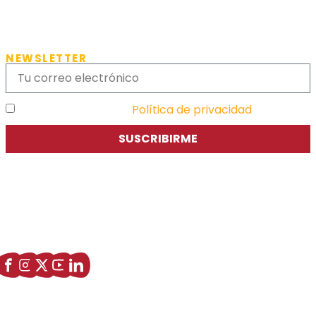
NEWSLETTER
He leído y acepto la
Política de privacidad
SUSCRIBIRME
Asociación de Jóvenes Empresarios de Zaragoza (AJE
Zaragoza)
Enlaces de interés
Sobre nostros