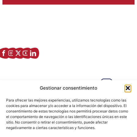
Asociación de Jóvenes Empresarios de Zaragoza (AJE
Zaragoza)
Enlaces de interés
Sobre nostros
Paseo Isabel la Católica, 6 Edificio
Hiberus Ecosystem Lab 50009 –
Gestionar consentimiento
Zaragoza (SPAIN)
Para ofrecer las mejores experiencias, utilizamos tecnologías como las
633 26 72 64
cookies para almacenar y/o acceder a la información del dispositivo. El
consentimiento de estas tecnologías nos permitirá procesar datos como
info@ajezaragoza.com
el comportamiento de navegación o las identificaciones únicas en este
sitio. No consentir o retirar el consentimiento, puede afectar
Aviso legal
|
Política de privacidad
|
Política de cookies
negativamente a ciertas características y funciones.