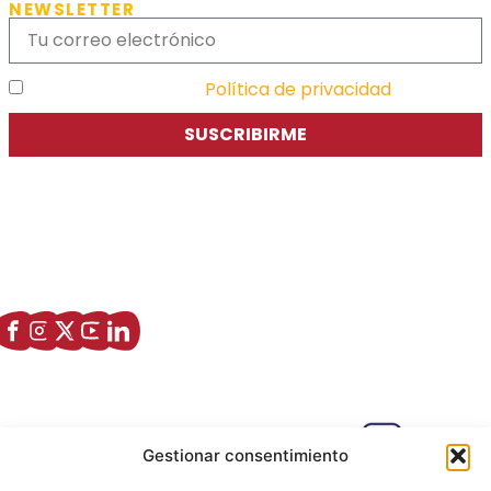
NEWSLETTER
He leído y acepto la
Política de privacidad
SUSCRIBIRME
Asociación de Jóvenes Empresarios de Zaragoza (AJE
Zaragoza)
Enlaces de interés
Sobre nostros
Paseo Isabel la Católica, 6 Edificio
Gestionar consentimiento
Hiberus Ecosystem Lab 50009 –
Zaragoza (SPAIN)