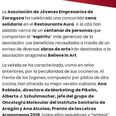
La
Asociación de Jóvenes Empresarios de
Zaragoza
ha celebrado una concurrida
cena
solidaria
en el
Restaurante Aura
. A la cita han
asistido cerca de un
centenar de
personas
que
comparten el “
espíritu
” más generoso de la
asociación. Los beneficios recaudados a través de un
sorteo de diversas
obras de arte
irán destinados a la
asociación aragonesa
Believe In Art
.
La velada se ha caracterizado, como en años
anteriores, por la peculiaridad de sus cocineros. Al
frente de los fogones, compuesto por platos de alta
cocina, han ofrecido su mejor versión culinaria:
Ana
Robledo, directora de Marketing de Pikolin,
Alberto J. Schuhmacher, jefe del grupo de
Oncología Molecular del Instituto Sanitario de
Aragón y Ana Alcolea, Premio de las Letras
Aragonesas 2019
; todos ellos seguidores y “amigos”