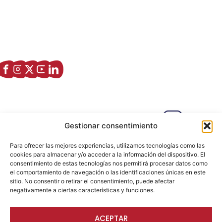
Asociación de Jóvenes Empresarios de Zaragoza (AJE
Zaragoza)
Enlaces de interés
Sobre nostros
Paseo Isabel la Católica, 6 Edificio
Hiberus Ecosystem Lab 50009 –
Gestionar consentimiento
Zaragoza (SPAIN)
Para ofrecer las mejores experiencias, utilizamos tecnologías como las
633 26 72 64
cookies para almacenar y/o acceder a la información del dispositivo. El
consentimiento de estas tecnologías nos permitirá procesar datos como
info@ajezaragoza.com
el comportamiento de navegación o las identificaciones únicas en este
sitio. No consentir o retirar el consentimiento, puede afectar
Aviso legal
|
Política de privacidad
|
Política de cookies
negativamente a ciertas características y funciones.
ACEPTAR