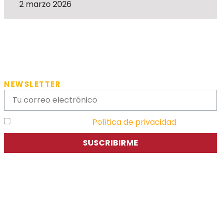
2 marzo 2026
NEWSLETTER
He leído y acepto la
Política de privacidad
SUSCRIBIRME
Asociación de Jóvenes Empresarios de Zaragoza (AJE
Zaragoza)