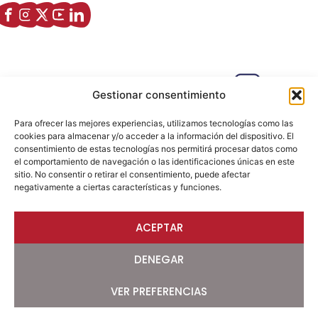
Enlaces de interés
Sobre nostros
Paseo Isabel la Católica, 6 Edificio
Gestionar consentimiento
Hiberus Ecosystem Lab 50009 –
Zaragoza (SPAIN)
Para ofrecer las mejores experiencias, utilizamos tecnologías como las
633 26 72 64
cookies para almacenar y/o acceder a la información del dispositivo. El
consentimiento de estas tecnologías nos permitirá procesar datos como
info@ajezaragoza.com
el comportamiento de navegación o las identificaciones únicas en este
sitio. No consentir o retirar el consentimiento, puede afectar
Aviso legal
|
Política de privacidad
|
Política de cookies
negativamente a ciertas características y funciones.
ACEPTAR
© 2026 AJE Zaragoza.
Desarrollado por
DENEGAR
VER PREFERENCIAS