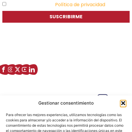
He leído y acepto la
Política de privacidad
SUSCRIBIRME
Asociación de Jóvenes Empresarios de Zaragoza (AJE
Zaragoza)
Enlaces de interés
Sobre nostros
Paseo Isabel la Católica, 6 Edificio
Gestionar consentimiento
Hiberus Ecosystem Lab 50009 –
Zaragoza (SPAIN)
Para ofrecer las mejores experiencias, utilizamos tecnologías como las
633 26 72 64
cookies para almacenar y/o acceder a la información del dispositivo. El
consentimiento de estas tecnologías nos permitirá procesar datos como
info@ajezaragoza.com
el comportamiento de navegación o las identificaciones únicas en este