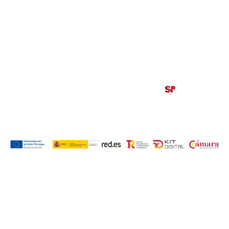
633 26 72 64
info@ajezaragoza.com
Aviso legal
|
Política de privacidad
|
Política de cookies
© 2026 AJE Zaragoza.
Desarrollado por