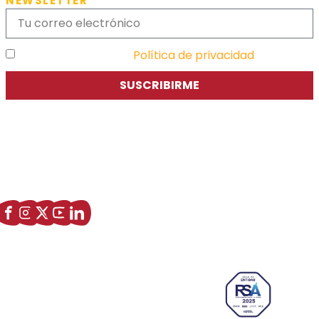
NEWSLETTER
He leído y acepto la
Política de privacidad
SUSCRIBIRME
Asociación de Jóvenes Empresarios de Zaragoza (AJE
Zaragoza)
Enlaces de interés
Sobre nostros
Paseo Isabel la Católica, 6 Edificio
Hiberus Ecosystem Lab 50009 –
Zaragoza (SPAIN)