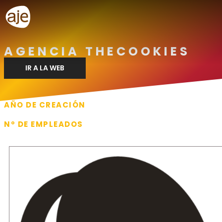
AGENCIA THECOOKIES
IR A LA WEB
AÑO DE CREACIÓN
2021
Nº DE EMPLEADOS
6