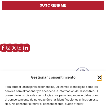
SUSCRIBIRME
Asociación de Jóvenes Empresarios de Zaragoza (AJE
Zaragoza)
Enlaces de interés
Sobre nostros
Paseo Isabel la Católica, 6 Edificio
Hiberus Ecosystem Lab 50009 –
Gestionar consentimiento
Zaragoza (SPAIN)
Para ofrecer las mejores experiencias, utilizamos tecnologías como las
633 26 72 64
cookies para almacenar y/o acceder a la información del dispositivo. El
consentimiento de estas tecnologías nos permitirá procesar datos como
info@ajezaragoza.com
el comportamiento de navegación o las identificaciones únicas en este
Aviso legal
|
Política de privacidad
|
Política de cookies
sitio. No consentir o retirar el consentimiento, puede afectar