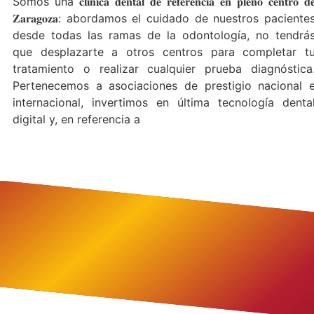
Somos una 𝐜𝐥𝐢́𝐧𝐢𝐜𝐚 𝐝𝐞𝐧𝐭𝐚𝐥 𝐝𝐞 𝐫𝐞𝐟𝐞𝐫𝐞𝐧𝐜𝐢𝐚 𝐞𝐧 𝐩𝐥𝐞𝐧𝐨 𝐜𝐞𝐧𝐭𝐫𝐨 𝐝
𝐙𝐚𝐫𝐚𝐠𝐨𝐳𝐚: abordamos el cuidado de nuestros paciente
desde todas las ramas de la odontología, no tendrá
que desplazarte a otros centros para completar t
tratamiento o realizar cualquier prueba diagnóstica
⁣Pertenecemos a asociaciones de prestigio nacional 
internacional, invertimos en última tecnología denta
digital y, en referencia a