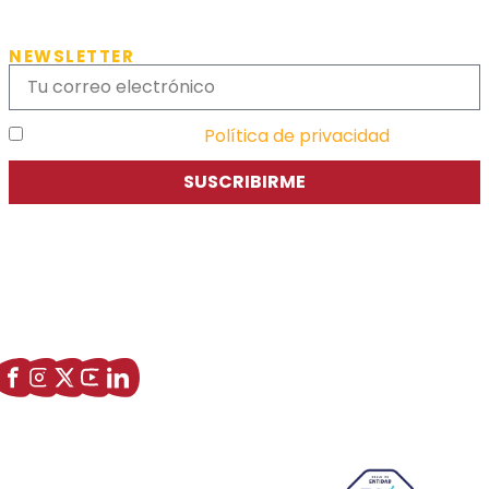
NEWSLETTER
He leído y acepto la
Política de privacidad
SUSCRIBIRME
Asociación de Jóvenes Empresarios de Zaragoza (AJE
Zaragoza)
Enlaces de interés
Sobre nostros
Paseo Isabel la Católica, 6 Edificio