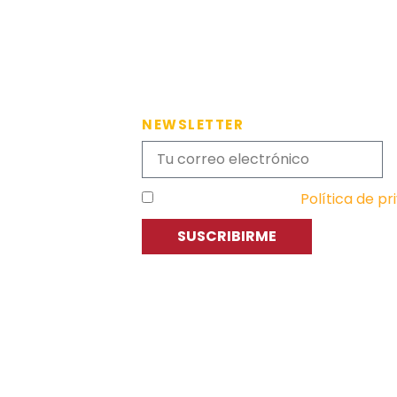
NEWSLETTER
He leído y acepto la
Política de pr
SUSCRIBIRME
C
P
E