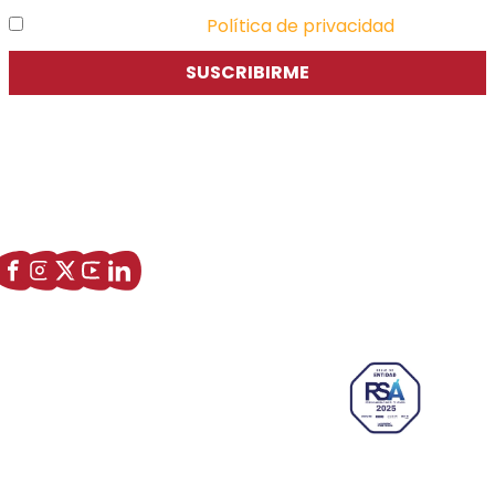
He leído y acepto la
Política de privacidad
SUSCRIBIRME
Asociación de Jóvenes Empresarios de Zaragoza (AJE
Zaragoza)
Enlaces de interés
Sobre nostros
Paseo Isabel la Católica, 6 Edificio
Hiberus Ecosystem Lab 50009 –
Zaragoza (SPAIN)
633 26 72 64
info@ajezaragoza.com