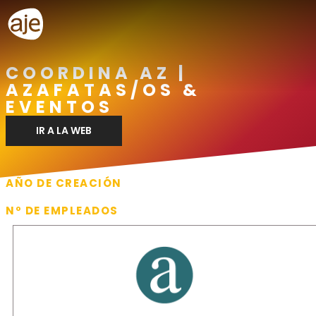
COORDINA AZ |
AZAFATAS/OS &
EVENTOS
IR A LA WEB
AÑO DE CREACIÓN
2013
Nº DE EMPLEADOS