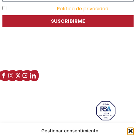
He leído y acepto la
Política de privacidad
SUSCRIBIRME
Asociación de Jóvenes Empresarios de Zaragoza (AJE
Zaragoza)
Enlaces de interés
Sobre nostros
Paseo Isabel la Católica, 6 Edificio
Hiberus Ecosystem Lab 50009 –
Zaragoza (SPAIN)
633 26 72 64
Gestionar consentimiento