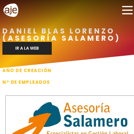
DANIEL BLAS LORENZO
(ASESORÍA SALAMERO)
IR A LA WEB
AÑO DE CREACIÓN
1980
Nº DE EMPLEADOS
4