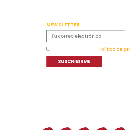
NEWSLETTER
He leído y acepto la
Política de pr
SUSCRIBIRME
C
P
E
Asociación de Jóvenes Empresarios
de Zaragoza (AJE Zaragoza)
A