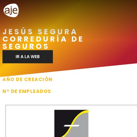
JESÚS SEGURA
CORREDURÍA DE
SEGUROS
IR A LA WEB
AÑO DE CREACIÓN
1987
Nº DE EMPLEADOS
4