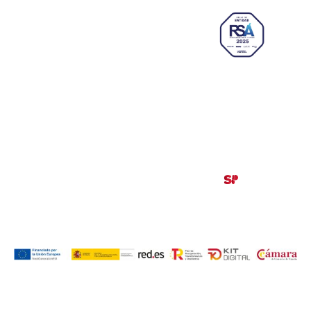
Paseo Isabel la Católica, 6 Edificio
Hiberus Ecosystem Lab 50009 –
Zaragoza (SPAIN)
633 26 72 64
info@ajezaragoza.com
Aviso legal
|
Política de privacidad
|
Política de cookies
© 2026 AJE Zaragoza.
Desarrollado por