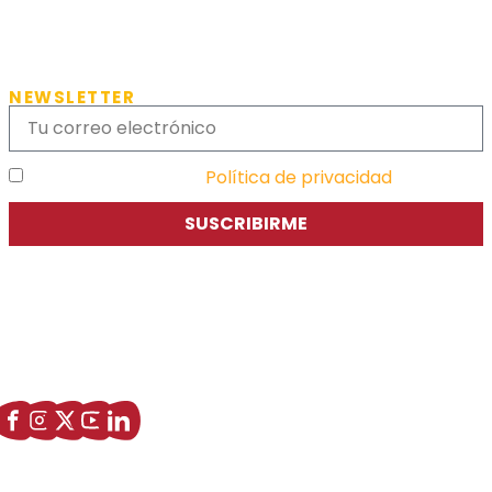
NEWSLETTER
He leído y acepto la
Política de privacidad
SUSCRIBIRME
Asociación de Jóvenes Empresarios de Zaragoza (AJE
Zaragoza)
Enlaces de interés
Sobre nostros