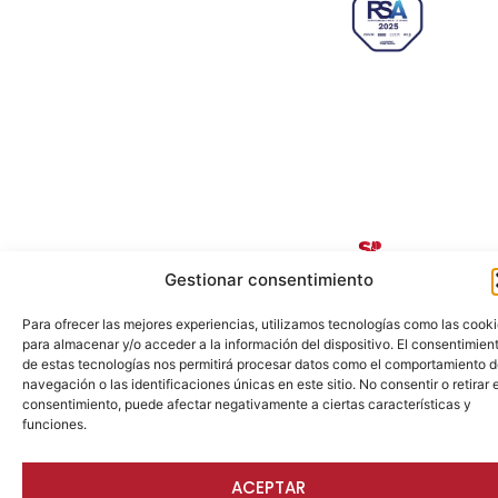
Hiberus Ecosystem Lab 50009 –
Zaragoza (SPAIN)
633 26 72 64
info@ajezaragoza.com
Aviso legal
|
Política de privacidad
|
Política de cookies
© 2026 AJE Zaragoza.
Desarrollado por
Gestionar consentimiento
Para ofrecer las mejores experiencias, utilizamos tecnologías como las cook
para almacenar y/o acceder a la información del dispositivo. El consentimien
de estas tecnologías nos permitirá procesar datos como el comportamiento 
navegación o las identificaciones únicas en este sitio. No consentir o retirar e
consentimiento, puede afectar negativamente a ciertas características y
funciones.
ACEPTAR