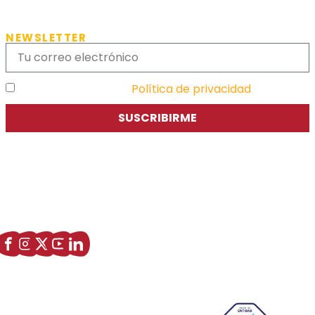
NEWSLETTER
He leído y acepto la
Política de privacidad
SUSCRIBIRME
Asociación de Jóvenes Empresarios de Zaragoza (AJE
Zaragoza)
Enlaces de interés
Sobre nostros
Paseo Isabel la Católica, 6 Edificio