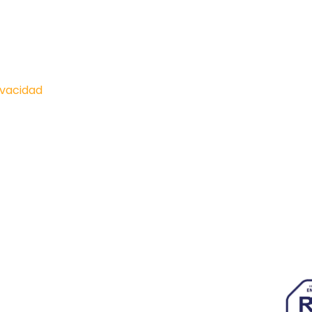
ivacidad
Paseo I
onócenos
Actualidad
Hiberu
Zarago
royectos
Hazte socio
633 26
mpresas
Contacto
info@a
genda
AJE Aragón