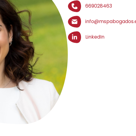
669028463
info@mspabogados.
LinkedIn