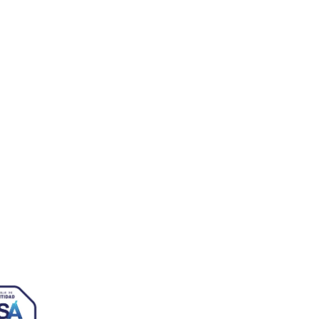
sabel la Católica, 6 Edificio
s Ecosystem Lab 50009 –
za (SPAIN)
 72 64
jezaragoza.com