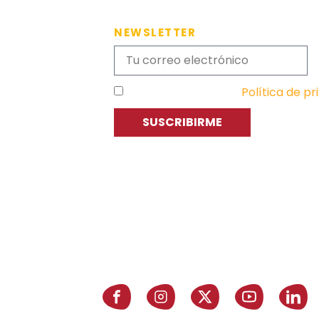
NEWSLETTER
He leído y acepto la
Política de pr
SUSCRIBIRME
C
P
E
Asociación de Jóvenes Empresarios
de Zaragoza (AJE Zaragoza)
A