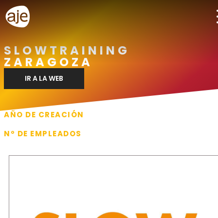
SLOWTRAINING
ZARAGOZA
IR A LA WEB
AÑO DE CREACIÓN
2019
Nº DE EMPLEADOS
1