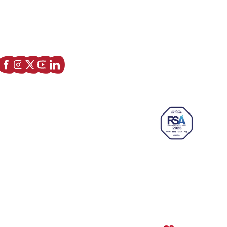
Asociación de Jóvenes Empresarios de Zaragoza (AJE
Zaragoza)
Enlaces de interés
Sobre nostros
Paseo Isabel la Católica, 6 Edificio
Hiberus Ecosystem Lab 50009 –
Zaragoza (SPAIN)
633 26 72 64
info@ajezaragoza.com
Aviso legal
|
Política de privacidad
|
Política de cookies
© 2026 AJE Zaragoza.