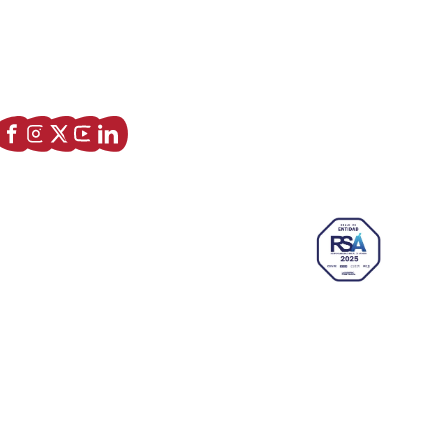
Asociación de Jóvenes Empresarios de Zaragoza (AJE
Zaragoza)
Enlaces de interés
Sobre nostros
Paseo Isabel la Católica, 6 Edificio
Hiberus Ecosystem Lab 50009 –
Zaragoza (SPAIN)
633 26 72 64
info@ajezaragoza.com
Aviso legal
|
Política de privacidad
|
Política de cookies
© 2026 AJE Zaragoza.