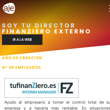
SOY TU DIRECTOR
FINANZIERO EXTERNO
IR A LA WEB
AÑO DE CREACIÓN
2017
Nº DE EMPLEADOS
1
Ayudo al empresario a tomar el control total de s
empresa y a hacerla más rentable. En situacione