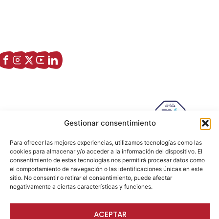
Asociación de Jóvenes Empresarios de Zaragoza (AJE
Zaragoza)
Enlaces de interés
Sobre nostros
Paseo Isabel la Católica, 6 Edificio
Hiberus Ecosystem Lab 50009 –
Gestionar consentimiento
Zaragoza (SPAIN)
633 26 72 64
Para ofrecer las mejores experiencias, utilizamos tecnologías como las
cookies para almacenar y/o acceder a la información del dispositivo. El
info@ajezaragoza.com
consentimiento de estas tecnologías nos permitirá procesar datos como
el comportamiento de navegación o las identificaciones únicas en este
Aviso legal
|
Política de privacidad
|
Política de cookies
sitio. No consentir o retirar el consentimiento, puede afectar
negativamente a ciertas características y funciones.
© 2026 AJE Zaragoza.
ACEPTAR
Desarrollado por