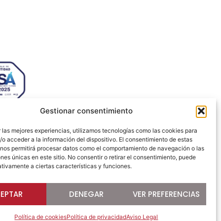
s Ecosystem Lab 50009 –
za (SPAIN)
 72 64
jezaragoza.com
Gestionar consentimiento
 las mejores experiencias, utilizamos tecnologías como las cookies para
o acceder a la información del dispositivo. El consentimiento de estas
Desarrollado por
 nos permitirá procesar datos como el comportamiento de navegación o las
ones únicas en este sitio. No consentir o retirar el consentimiento, puede
tivamente a ciertas características y funciones.
EPTAR
DENEGAR
VER PREFERENCIAS
Política de cookies
Política de privacidad
Aviso Legal