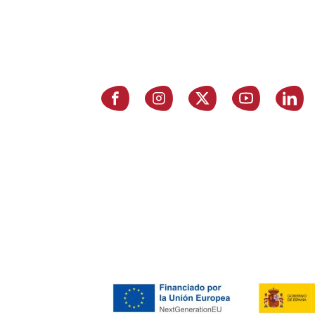
P
E
Asociación de Jóvenes Empresarios
de Zaragoza (AJE Zaragoza)
A
© 2026 AJE Zaragoza.