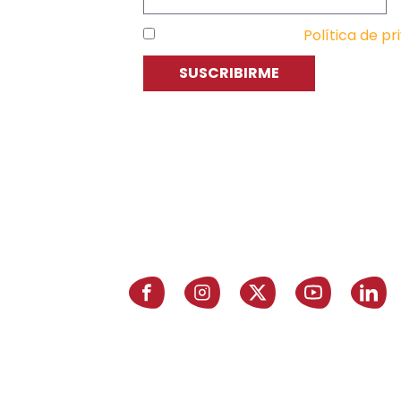
He leído y acepto la
Política de pr
SUSCRIBIRME
C
P
E
Asociación de Jóvenes Empresarios
de Zaragoza (AJE Zaragoza)
A