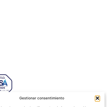
sabel la Católica, 6 Edificio
s Ecosystem Lab 50009 –
za (SPAIN)
 72 64
jezaragoza.com
Gestionar consentimiento