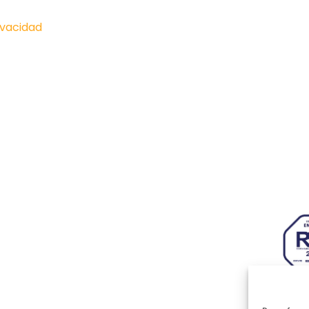
ivacidad
Paseo I
onócenos
Actualidad
Hiberu
Zarago
royectos
Hazte socio
633 26
mpresas
Contacto
info@a
genda
AJE Aragón
Aviso legal
|
Política de privacidad
|
Política de cookies