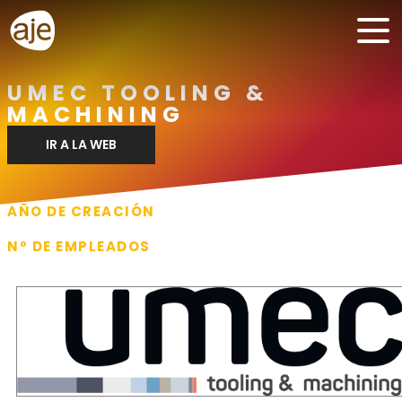
UMEC TOOLING &
MACHINING
IR A LA WEB
AÑO DE CREACIÓN
1991
Nº DE EMPLEADOS
50