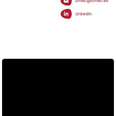
umec@umec.es
LinkedIn