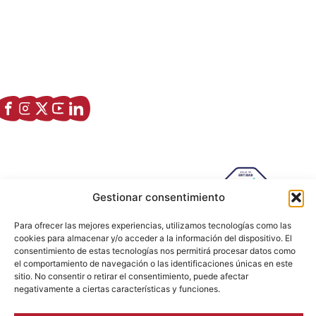
Asociación de Jóvenes Empresarios de Zaragoza (AJE
Zaragoza)
Enlaces de interés
Sobre nostros
Paseo Isabel la Católica, 6 Edificio
Hiberus Ecosystem Lab 50009 –
Gestionar consentimiento
Zaragoza (SPAIN)
Para ofrecer las mejores experiencias, utilizamos tecnologías como las
633 26 72 64
cookies para almacenar y/o acceder a la información del dispositivo. El
info@ajezaragoza.com
consentimiento de estas tecnologías nos permitirá procesar datos como
el comportamiento de navegación o las identificaciones únicas en este
Aviso legal
|
Política de privacidad
|
Política de cookies
sitio. No consentir o retirar el consentimiento, puede afectar
negativamente a ciertas características y funciones.