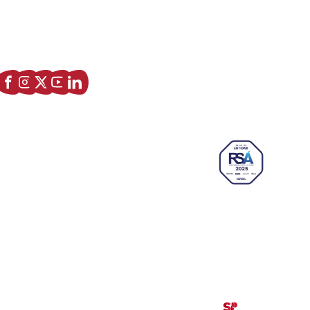
Asociación de Jóvenes Empresarios de Zaragoza (AJE
Zaragoza)
Enlaces de interés
Sobre nostros
Paseo Isabel la Católica, 6 Edificio
Hiberus Ecosystem Lab 50009 –
Zaragoza (SPAIN)
633 26 72 64
info@ajezaragoza.com
Aviso legal
|
Política de privacidad
|
Política de cookies
© 2026 AJE Zaragoza.
Desarrollado por