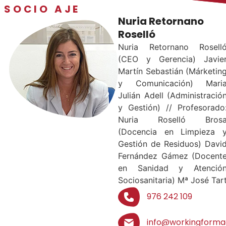
SOCIO AJE
Nuria Retornano
Roselló
Nuria Retornano Rosell
(CEO y Gerencia) Javie
Martín Sebastián (Márketin
y Comunicación) Mari
Julián Adell (Administració
y Gestión) // Profesorado
Nuria Roselló Bros
(Docencia en Limpieza 
Gestión de Residuos) Davi
Fernández Gámez (Docent
en Sanidad y Atenció
Sociosanitaria) Mª José Tar
976 242 109
info@workingforma