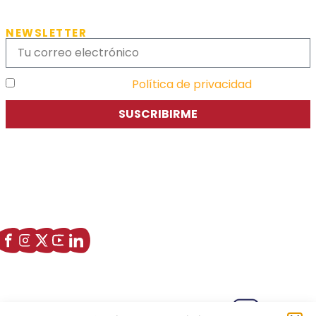
NEWSLETTER
He leído y acepto la
Política de privacidad
SUSCRIBIRME
Asociación de Jóvenes Empresarios de Zaragoza (AJE
Zaragoza)
Enlaces de interés
Sobre nostros
Paseo Isabel la Católica, 6 Edificio