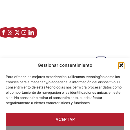
Asociación de Jóvenes Empresarios de Zaragoza (AJE
Zaragoza)
Enlaces de interés
Sobre nostros
Paseo Isabel la Católica, 6 Edificio
Gestionar consentimiento
Hiberus Ecosystem Lab 50009 –
Zaragoza (SPAIN)
Para ofrecer las mejores experiencias, utilizamos tecnologías como las
633 26 72 64
cookies para almacenar y/o acceder a la información del dispositivo. El
consentimiento de estas tecnologías nos permitirá procesar datos como
info@ajezaragoza.com
el comportamiento de navegación o las identificaciones únicas en este
sitio. No consentir o retirar el consentimiento, puede afectar
Aviso legal
|
Política de privacidad
|
Política de cookies
negativamente a ciertas características y funciones.
ACEPTAR
© 2026 AJE Zaragoza.
Desarrollado por