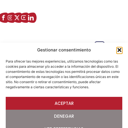
Zaragoza)
Enlaces de interés
Sobre nostros
Paseo Isabel la Católica, 6 Edificio
Gestionar consentimiento
Hiberus Ecosystem Lab 50009 –
Zaragoza (SPAIN)
Para ofrecer las mejores experiencias, utilizamos tecnologías como las
633 26 72 64
cookies para almacenar y/o acceder a la información del dispositivo. El
consentimiento de estas tecnologías nos permitirá procesar datos como
info@ajezaragoza.com
el comportamiento de navegación o las identificaciones únicas en este
sitio. No consentir o retirar el consentimiento, puede afectar
Aviso legal
|
Política de privacidad
|
Política de cookies
negativamente a ciertas características y funciones.
ACEPTAR
© 2026 AJE Zaragoza.
Desarrollado por
DENEGAR