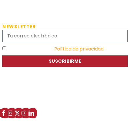
NEWSLETTER
He leído y acepto la
Política de privacidad
SUSCRIBIRME
Asociación de Jóvenes Empresarios de Zaragoza (AJE
Zaragoza)
Enlaces de interés