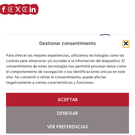
Enlaces de interés
Sobre nostros
Paseo Isabel la Católica, 6 Edificio
Gestionar consentimiento
Hiberus Ecosystem Lab 50009 –
Zaragoza (SPAIN)
Para ofrecer las mejores experiencias, utilizamos tecnologías como las
633 26 72 64
cookies para almacenar y/o acceder a la información del dispositivo. El
consentimiento de estas tecnologías nos permitirá procesar datos como
info@ajezaragoza.com
el comportamiento de navegación o las identificaciones únicas en este
sitio. No consentir o retirar el consentimiento, puede afectar
Aviso legal
|
Política de privacidad
|
Política de cookies
negativamente a ciertas características y funciones.
ACEPTAR
© 2026 AJE Zaragoza.
Desarrollado por
DENEGAR
VER PREFERENCIAS