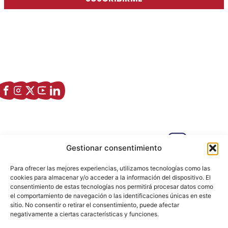
Asociación de Jóvenes Empresarios de Zaragoza (AJE
Zaragoza)
Enlaces de interés
Sobre nostros
Paseo Isabel la Católica, 6 Edificio
Gestionar consentimiento
Hiberus Ecosystem Lab 50009 –
Zaragoza (SPAIN)
Para ofrecer las mejores experiencias, utilizamos tecnologías como las
633 26 72 64
cookies para almacenar y/o acceder a la información del dispositivo. El
consentimiento de estas tecnologías nos permitirá procesar datos como
info@ajezaragoza.com
el comportamiento de navegación o las identificaciones únicas en este
sitio. No consentir o retirar el consentimiento, puede afectar
Aviso legal
|
Política de privacidad
|
Política de cookies
negativamente a ciertas características y funciones.