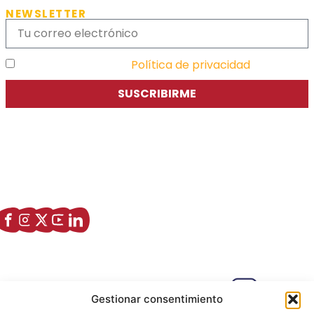
NEWSLETTER
He leído y acepto la
Política de privacidad
SUSCRIBIRME
Asociación de Jóvenes Empresarios de Zaragoza (AJE
Zaragoza)
Enlaces de interés
Sobre nostros
Paseo Isabel la Católica, 6 Edificio
Gestionar consentimiento
Hiberus Ecosystem Lab 50009 –
Zaragoza (SPAIN)