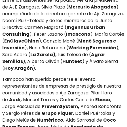
Entre los asistentes se ha podido ver a la presidenta
de AJE Zaragoza, Silvia Plaza (
Mercurio Abogados
)
acompañada de la directora gerente de Aje Zaragoza,
Noemí Ruiz-Toledo y de los miembros de la Junta
Directiva: Carmen Magrazó (
Ingennus Urban
Consulting
), Peter Lozano (
Imascono
), María Cortés
(
EnClaveChina
), Gonzalo Moné (
Moné Seguros e
Inversión
), Nuria Retornano (
Working Formación
),
Sara Acero (
La Zarola);
Luis Tolosa de (
Agrar
Semillas
), Alberto Oliván (
Hunteet
) y Álvaro Sierra
(
Hoy Aragón
).
Tampoco han querido perderse el evento
representantes de empresas de prestigio de nuestra
comunidad y asociados a Aje Zaragoza: Pilar Haro
de
Audi,
Manuel Torres y Carlos Cano de
Eboca
,
Jorge Pascual de
PrevemSystem,
Andrea Bonafonte
y Sergio Pérez de
Grupo Piquer
, Daniel Puértolas y
Diego Melús de
Numéricco,
Aldo Sorrosal de
Coco
Room Escape
, Jorge Mata de
Academia de