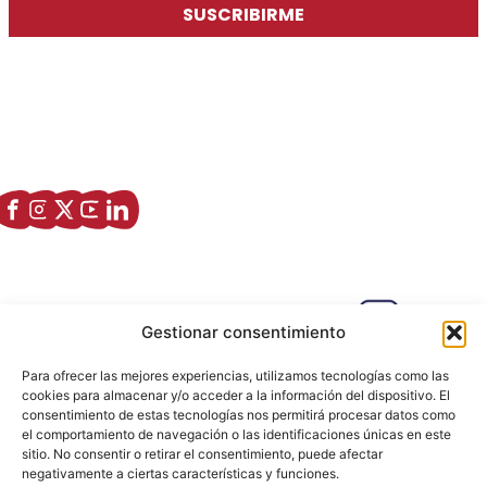
SUSCRIBIRME
Asociación de Jóvenes Empresarios de Zaragoza (AJE
Zaragoza)
Enlaces de interés
Sobre nostros
Paseo Isabel la Católica, 6 Edificio
Gestionar consentimiento
Hiberus Ecosystem Lab 50009 –
Zaragoza (SPAIN)
Para ofrecer las mejores experiencias, utilizamos tecnologías como las
633 26 72 64
cookies para almacenar y/o acceder a la información del dispositivo. El
consentimiento de estas tecnologías nos permitirá procesar datos como
info@ajezaragoza.com
el comportamiento de navegación o las identificaciones únicas en este
sitio. No consentir o retirar el consentimiento, puede afectar
Aviso legal
|
Política de privacidad
|
Política de cookies
negativamente a ciertas características y funciones.