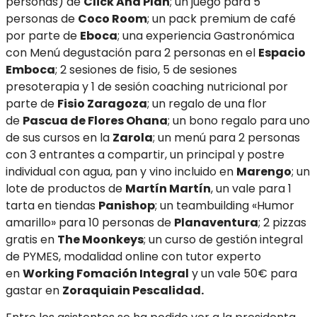
personas) de
Click And Plan
; un juego para 5
personas de
Coco Room
; un pack premium de café
por parte de
Eboca
; una experiencia Gastronómica
con Menú degustación para 2 personas en el
Espacio
Emboca
; 2 sesiones de fisio, 5 de sesiones
presoterapia y 1 de sesión coaching nutricional por
parte de
Fisio Zaragoza
; un regalo de una flor
de
Pascua de Flores Ohana
; un bono regalo para uno
de sus cursos en la
Zarola
; un menú para 2 personas
con 3 entrantes a compartir, un principal y postre
individual con agua, pan y vino incluido en
Marengo
; un
lote de productos de
Martín Martín
, un vale para 1
tarta en tiendas
Panishop
; un teambuilding «Humor
amarillo» para 10 personas de
Planaventura
; 2 pizzas
gratis en
The Moonkeys
; un curso de gestión integral
de PYMES, modalidad online con tutor experto
en
Working Fomación Integral
y un vale 50€ para
gastar en
Zoraquiain Pescalidad.