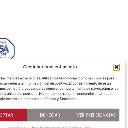
s Ecosystem Lab 50009 –
za (SPAIN)
 72 64
jezaragoza.com
Gestionar consentimiento
 las mejores experiencias, utilizamos tecnologías como las cookies para
o acceder a la información del dispositivo. El consentimiento de estas
Desarrollado por
 nos permitirá procesar datos como el comportamiento de navegación o las
ones únicas en este sitio. No consentir o retirar el consentimiento, puede
tivamente a ciertas características y funciones.
EPTAR
DENEGAR
VER PREFERENCIAS