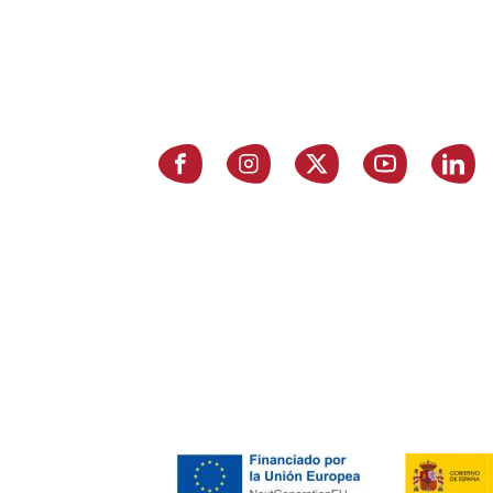
P
E
Asociación de Jóvenes Empresarios
de Zaragoza (AJE Zaragoza)
A
© 2026 AJE Zaragoza.