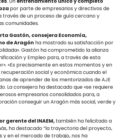
tes
. Un
entrenamiento único y completo
goza
por parte de empresarios y directivos de
 través de un proceso de guía cercano y
ras comunidades.
rta Gastón, consejera Economía,
rno de Aragón
ha mostrado su satisfacción por
nsolidada». Gastón ha comprometido la alianza
ficación y Empleo para, a través de esta
lor». «Es precisamente en estos momentos y en
a recuperación social y económica cuando el
anas de aprender de los mentorizados de AJE
o. La consejera ha destacado que «se requiere
erosos empresarios consolidados para, a
oración conseguir un Aragón más social, verde y
or gerente del INAEM,
también ha felicitado a
ás, ha destacado “la trayectoria del proyecto,
s y en el mercado de trabajo, nos ha