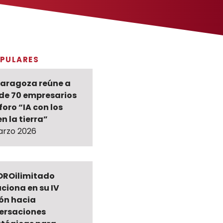
PULARES
Zaragoza reúne a
de 70 empresarios
 foro “IA con los
en la tierra”
arzo 2026
ROilimitado
ciona en su IV
ión hacia
ersaciones