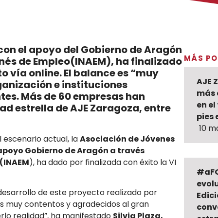
con el apoyo del Gobierno de Aragón
MÁS PO
nés de Empleo(INAEM), ha finalizado
o vía online.
El balance es “muy
AJE 
ganización e instituciones
más 
tes.
Más de 60 empresas han
en el
ad estrella de AJE Zaragoza, entre
pies 
10 m
 escenario actual, la
Asociación de Jóvenes
apoyo Gobierno de Aragón a través
 (INAEM
), ha dado por finalizada con éxito la VI
#aFO
evolu
desarrollo de este proyecto realizado por
Edic
os muy contentos y agradecidos al gran
conv
rlo realidad”, ha manifestado
Silvia Plaza,