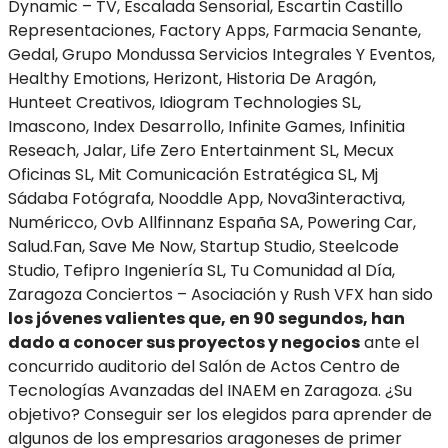
Dynamic – TV, Escalada Sensorial, Escartin Castillo
Representaciones, Factory Apps, Farmacia Senante,
Gedal, Grupo Mondussa Servicios Integrales Y Eventos,
Healthy Emotions, Herizont, Historia De Aragón,
Hunteet Creativos, Idiogram Technologies SL,
Imascono, Index Desarrollo, Infinite Games, Infinitia
Reseach, Jalar, Life Zero Entertainment SL, Mecux
Oficinas SL, Mit Comunicación Estratégica SL, Mj
Sádaba Fotógrafa, Nooddle App, Nova3interactiva,
Numéricco, Ovb Allfinnanz España SA, Powering Car,
Salud.Fan, Save Me Now, Startup Studio, Steelcode
Studio, Tefipro Ingeniería SL, Tu Comunidad al Día,
Zaragoza Conciertos – Asociación y Rush VFX han sido
los jóvenes valientes que, en 90 segundos, han
dado a conocer sus proyectos y negocios
ante el
concurrido auditorio del Salón de Actos Centro de
Tecnologías Avanzadas del INAEM en Zaragoza. ¿Su
objetivo? Conseguir ser los elegidos para aprender de
algunos de los empresarios aragoneses de primer