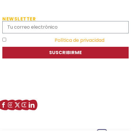
NEWSLETTER
He leído y acepto la
Política de privacidad
SUSCRIBIRME
Asociación de Jóvenes Empresarios de Zaragoza (AJE
Zaragoza)
Enlaces de interés
Sobre nostros