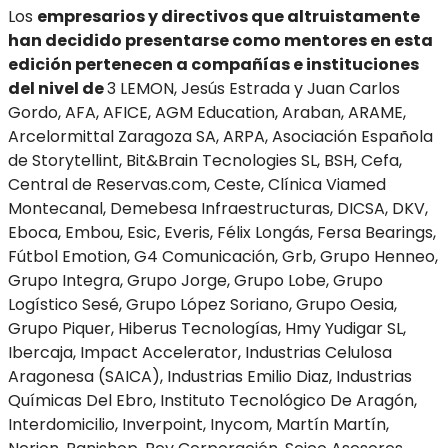
Los
empresarios y directivos que altruistamente
han decidido presentarse como mentores en esta
edición pertenecen a compañías e instituciones
del nivel de
3 LEMON, Jesús Estrada y Juan Carlos
Gordo, AFA, AFICE, AGM Education, Araban, ARAME,
Arcelormittal Zaragoza SA, ARPA, Asociación Española
de Storytellint, Bit&Brain Tecnologies SL, BSH, Cefa,
Central de Reservas.com, Ceste, Clínica Viamed
Montecanal, Demebesa Infraestructuras, DICSA, DKV,
Eboca, Embou, Esic, Everis, Félix Longás, Fersa Bearings,
Fútbol Emotion, G4 Comunicación, Grb, Grupo Henneo,
Grupo Integra, Grupo Jorge, Grupo Lobe, Grupo
Logístico Sesé, Grupo López Soriano, Grupo Oesia,
Grupo Piquer, Hiberus Tecnologías, Hmy Yudigar SL,
Ibercaja, Impact Accelerator, Industrias Celulosa
Aragonesa (SAICA), Industrias Emilio Diaz, Industrias
Químicas Del Ebro, Instituto Tecnológico De Aragón,
Interdomicilio, Inverpoint, Inycom, Martín Martín,