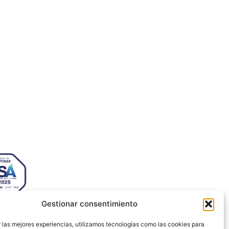
sabel la Católica, 6 Edificio
s Ecosystem Lab 50009 –
za (SPAIN)
 72 64
jezaragoza.com
Gestionar consentimiento
 las mejores experiencias, utilizamos tecnologías como las cookies para