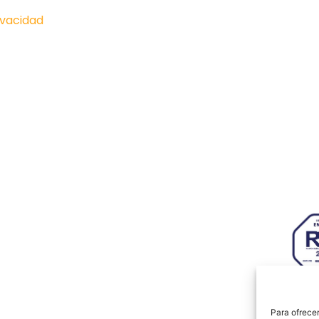
ivacidad
Paseo I
onócenos
Actualidad
Hiberu
Zarago
royectos
Hazte socio
633 26
mpresas
Contacto
info@a
genda
AJE Aragón
Aviso legal
|
Política de privacidad
|
Política de cookies
Para ofrecer