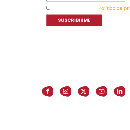
He leído y acepto la
Política de pr
SUSCRIBIRME
C
P
E
Asociación de Jóvenes Empresarios
de Zaragoza (AJE Zaragoza)
A