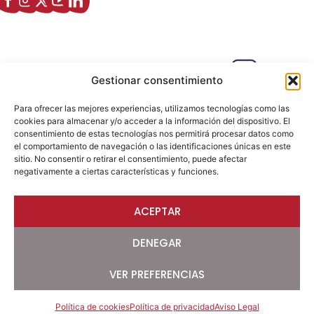
Enlaces de interés
Sobre nostros
Paseo Isabel la Católica, 6 Edificio
Gestionar consentimiento
Hiberus Ecosystem Lab 50009 –
Zaragoza (SPAIN)
Para ofrecer las mejores experiencias, utilizamos tecnologías como las
633 26 72 64
cookies para almacenar y/o acceder a la información del dispositivo. El
consentimiento de estas tecnologías nos permitirá procesar datos como
info@ajezaragoza.com
el comportamiento de navegación o las identificaciones únicas en este
sitio. No consentir o retirar el consentimiento, puede afectar
Aviso legal
|
Política de privacidad
|
Política de cookies
negativamente a ciertas características y funciones.
ACEPTAR
© 2026 AJE Zaragoza.
Desarrollado por
DENEGAR
VER PREFERENCIAS
Política de cookies
Política de privacidad
Aviso Legal