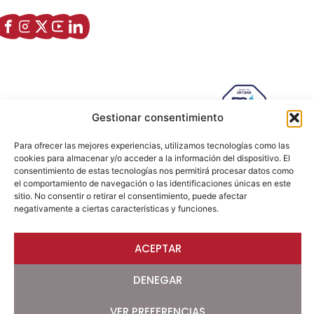
Enlaces de interés
Sobre nostros
Paseo Isabel la Católica, 6 Edificio
Hiberus Ecosystem Lab 50009 –
Gestionar consentimiento
Zaragoza (SPAIN)
633 26 72 64
Para ofrecer las mejores experiencias, utilizamos tecnologías como las
cookies para almacenar y/o acceder a la información del dispositivo. El
info@ajezaragoza.com
consentimiento de estas tecnologías nos permitirá procesar datos como
el comportamiento de navegación o las identificaciones únicas en este
Aviso legal
|
Política de privacidad
|
Política de cookies
sitio. No consentir o retirar el consentimiento, puede afectar
negativamente a ciertas características y funciones.
© 2026 AJE Zaragoza.
ACEPTAR
Desarrollado por
DENEGAR
VER PREFERENCIAS