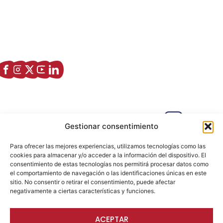
Asociación de Jóvenes Empresarios de Zaragoza (AJE
Zaragoza)
Enlaces de interés
Sobre nostros
Paseo Isabel la Católica, 6 Edificio
Gestionar consentimiento
Hiberus Ecosystem Lab 50009 –
Zaragoza (SPAIN)
Para ofrecer las mejores experiencias, utilizamos tecnologías como las
633 26 72 64
cookies para almacenar y/o acceder a la información del dispositivo. El
consentimiento de estas tecnologías nos permitirá procesar datos como
info@ajezaragoza.com
el comportamiento de navegación o las identificaciones únicas en este
sitio. No consentir o retirar el consentimiento, puede afectar
Aviso legal
|
Política de privacidad
|
Política de cookies
negativamente a ciertas características y funciones.
ACEPTAR