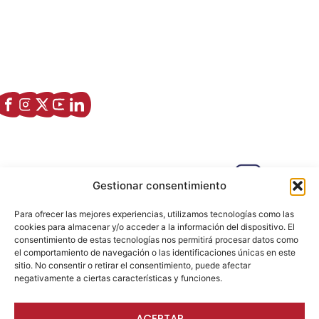
Asociación de Jóvenes Empresarios de Zaragoza (AJE
Zaragoza)
Enlaces de interés
Sobre nostros
Paseo Isabel la Católica, 6 Edificio
Gestionar consentimiento
Hiberus Ecosystem Lab 50009 –
Zaragoza (SPAIN)
Para ofrecer las mejores experiencias, utilizamos tecnologías como las
633 26 72 64
cookies para almacenar y/o acceder a la información del dispositivo. El
consentimiento de estas tecnologías nos permitirá procesar datos como
info@ajezaragoza.com
el comportamiento de navegación o las identificaciones únicas en este
sitio. No consentir o retirar el consentimiento, puede afectar
Aviso legal
|
Política de privacidad
|
Política de cookies
negativamente a ciertas características y funciones.
ACEPTAR