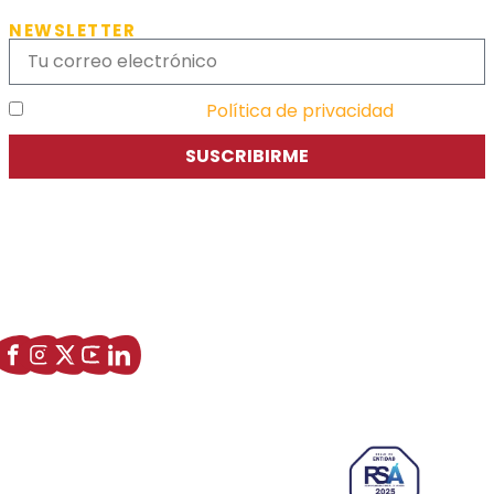
NEWSLETTER
He leído y acepto la
Política de privacidad
SUSCRIBIRME
Asociación de Jóvenes Empresarios de Zaragoza (AJE
Zaragoza)
Enlaces de interés
Sobre nostros
Paseo Isabel la Católica, 6 Edificio
Hiberus Ecosystem Lab 50009 –