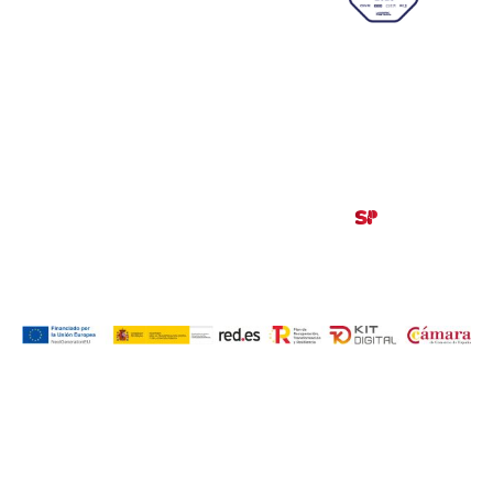
Zaragoza (SPAIN)
633 26 72 64
info@ajezaragoza.com
Aviso legal
|
Política de privacidad
|
Política de cookies
© 2026 AJE Zaragoza.
Desarrollado por