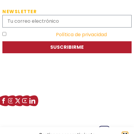
NEWSLETTER
He leído y acepto la
Política de privacidad
SUSCRIBIRME
Asociación de Jóvenes Empresarios de Zaragoza (AJE
Zaragoza)
Enlaces de interés
Sobre nostros
Paseo Isabel la Católica, 6 Edificio