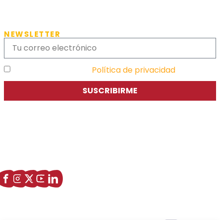
NEWSLETTER
He leído y acepto la
Política de privacidad
SUSCRIBIRME
Asociación de Jóvenes Empresarios de Zaragoza (AJE
Zaragoza)
Enlaces de interés
Sobre nostros