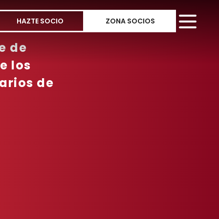
HAZTE SOCIO
ZONA SOCIOS
e de
e los
arios de