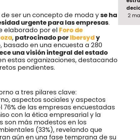
estr
decid
 de ser un concepto de moda y
se ha
2 ma
sidad urgente para las empresas
.
me elaborado por el
Foro de
goza
,
patrocinado por
Ibersyd
y
o, basado en una encuesta a 280
ece una visión integral del estado
n estas organizaciones, destacando
retos pendientes.
orno a tres pilares clave:
no, aspectos sociales y aspectos
el 76% de las empresas encuestadas
o con la ética empresarial y la
os son más modestos en los
mbientales (33%), revelando que
ran aún en una fase temprana de su