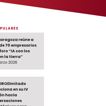
PULARES
Zaragoza reúne a
de 70 empresarios
 foro “IA con los
en la tierra”
arzo 2026
ROilimitado
ciona en su IV
ión hacia
ersaciones