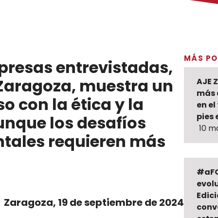
MÁS PO
presas entrevistadas,
Zaragoza, muestra un
AJE 
más 
 con la ética y la
en el
pies 
unque los desafíos
10 m
ntales requieren más
#aFO
evolu
Edic
Zaragoza, 19 de septiembre de 2024
conv